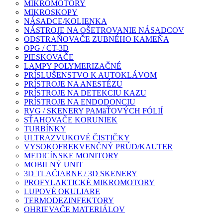
MIKROMOTORY
MIKROSKOPY
NÁSADCE/KOLIENKA
NÁSTROJE NA OŠETROVANIE NÁSADCOV
ODSTRAŇOVAČE ZUBNÉHO KAMEŇA
OPG / CT-3D
PIESKOVAČE
LAMPY POLYMERIZAČNÉ
PRÍSLUŠENSTVO K AUTOKLÁVOM
PRÍSTROJE NA ANESTÉZU
PRÍSTROJE NA DETEKCIU KAZU
PRÍSTROJE NA ENDODONCIU
RVG / SKENERY PAMäŤOVÝCH FÓLIÍ
SŤAHOVAČE KORUNIEK
TURBÍNKY
ULTRAZVUKOVÉ ČISTIČKY
VYSOKOFREKVENČNÝ PRÚD/KAUTER
MEDICÍNSKE MONITORY
MOBILNÝ UNIT
3D TLAČIARNE / 3D SKENERY
PROFYLAKTICKÉ MIKROMOTORY
LUPOVÉ OKULIARE
TERMODEZINFEKTORY
OHRIEVAČE MATERIÁLOV