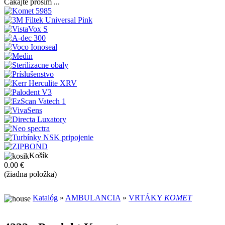
Čakajte prosím ...
Košík
0.00 €
(žiadna položka)
Katalóg
»
AMBULANCIA
»
VRTÁKY
KOMET