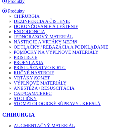
Produkty
Produkty
CHIRURGIA
DEZINFEKCIA A ČISTENIE
DOKONČOVANIE A LEŠTENIE
ENDODONCIA
JEDNORAZOVÝ MATERIÁL
NÁSTROJE A VRTÁKY
MEDIN
ODTLAČKY / REBAZÁCIA A PODKLADANIE
POMÔCKY NA VÝPLŇOVÉ MATERIÁLY
PRÍSTROJE
PROFYLAXIA
PRÍSLUŠENSTVO K RTG
RUČNÉ NÁSTROJE
VRTÁKY
KOMET
VÝPLŇOVÉ MATERIÁLY
ANESTÉZA / RESUSCITÁCIA
CAD/CAM/CEREC
STOLIČKY
STOMATOLOGICKÉ SÚPRAVY - KRESLÁ
CHIRURGIA
AUGMENTAČNÝ MATERIÁL