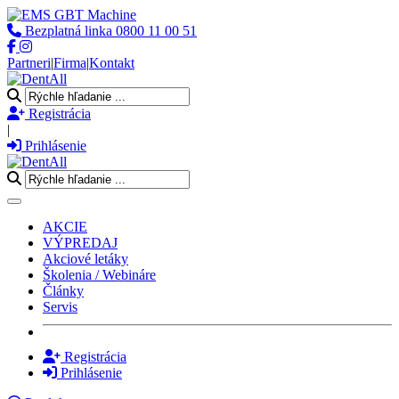
Bezplatná linka
0800 11 00 51
Partneri
|
Firma
|
Kontakt
Registrácia
|
Prihlásenie
Toggle navigation
AKCIE
VÝPREDAJ
Akciové letáky
Školenia / Webináre
Články
Servis
Registrácia
Prihlásenie