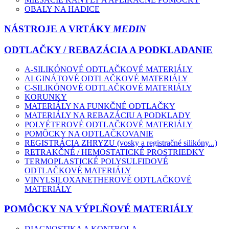
OBALY NA HADICE
NÁSTROJE A VRTÁKY
MEDIN
ODTLAČKY / REBAZÁCIA A PODKLADANIE
A-SILIKÓNOVÉ ODTLAČKOVÉ MATERIÁLY
ALGINÁTOVÉ ODTLAČKOVÉ MATERIÁLY
C-SILIKÓNOVÉ ODTLAČKOVÉ MATERIÁLY
KORUNKY
MATERIÁLY NA FUNKČNÉ ODTLAČKY
MATERIÁLY NA REBAZÁCIU A PODKLADY
POLYÉTEROVÉ ODTLAČKOVÉ MATERIÁLY
POMÔCKY NA ODTLAČKOVANIE
REGISTRÁCIA ZHRYZU (vosky a registračné silikóny...)
RETRAKČNÉ / HEMOSTATICKÉ PROSTRIEDKY
TERMOPLASTICKÉ POLYSULFIDOVÉ
ODTLAČKOVÉ MATERIÁLY
VINYLSILOXANETHEROVÉ ODTLAČKOVÉ
MATERIÁLY
POMÔCKY NA VÝPLŇOVÉ MATERIÁLY
DIAGNOSTIKA A KONTROLA