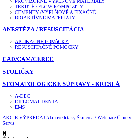
PROVIZÓRNE VÝPLŇOVÉ MATERIÁLY
TEKUTÉ / FLOW KOMPOZITY
CEMENTY /VÝPLŇOVÉ A FIXAČNÉ
BIOAKTÍVNE MATERIÁLY
ANESTÉZA / RESUSCITÁCIA
APLIKAČNÉ POMôCKY
RESUSCITAČNÉ POMOCKY
CAD/CAM/CEREC
STOLIČKY
STOMATOLOGICKÉ SÚPRAVY - KRESLÁ
A-DEC
DIPLOMAT DENTAL
EMS
AKCIE
VÝPREDAJ
Akciové letáky
Školenia / Webináre
Články
Servis