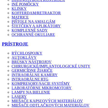
INÉ POMÔCKY
KLINKY
KOFFERDAM/RETRAKTOR
MATRICE
PIŠTOLE NA AMALGÁM
ŠTETČEKY A APLIKÁTORY
KOMPLEXNÉ SADY
OCHRANNÉ OKULIARE
PRÍSTROJE
RÝCHLOSPOJKY
AUTOKLÁVY
BRÚSKY NÁSTROJOV
CHIRURGICKÉ/IMPLANTOLOGICKÉ UNITY
GERMICÍDNE ŽIARIČE
INTRAORÁLNE KAMERY
INTRAORÁLNE RTG
KOMPRESORY/SACIE SYSTÉMY
LABORATÓRNE MIKROMOTORY
LAMPY NA BIELENIE
LASERY
MIEŠAČE KAPSĽOVÝCH MATERIÁLOV
MIEŠAČE ODTLAČKOVÝCH MATERIÁLOV