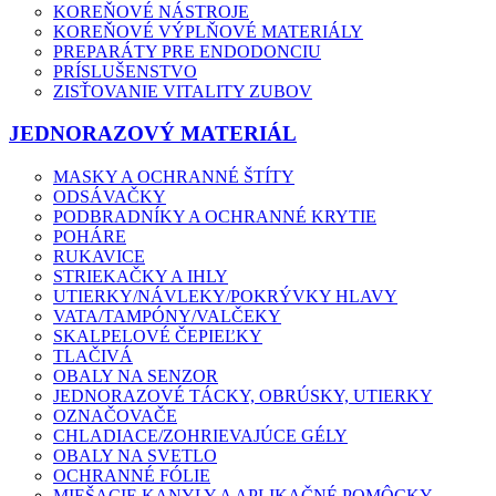
KOREŇOVÉ NÁSTROJE
KOREŇOVÉ VÝPLŇOVÉ MATERIÁLY
PREPARÁTY PRE ENDODONCIU
PRÍSLUŠENSTVO
ZISŤOVANIE VITALITY ZUBOV
JEDNORAZOVÝ MATERIÁL
MASKY A OCHRANNÉ ŠTÍTY
ODSÁVAČKY
PODBRADNÍKY A OCHRANNÉ KRYTIE
POHÁRE
RUKAVICE
STRIEKAČKY A IHLY
UTIERKY/NÁVLEKY/POKRÝVKY HLAVY
VATA/TAMPÓNY/VALČEKY
SKALPELOVÉ ČEPIEĽKY
TLAČIVÁ
OBALY NA SENZOR
JEDNORAZOVÉ TÁCKY, OBRÚSKY, UTIERKY
OZNAČOVAČE
CHLADIACE/ZOHRIEVAJÚCE GÉLY
OBALY NA SVETLO
OCHRANNÉ FÓLIE
MIEŠACIE KANYLY A APLIKAČNÉ POMÔCKY