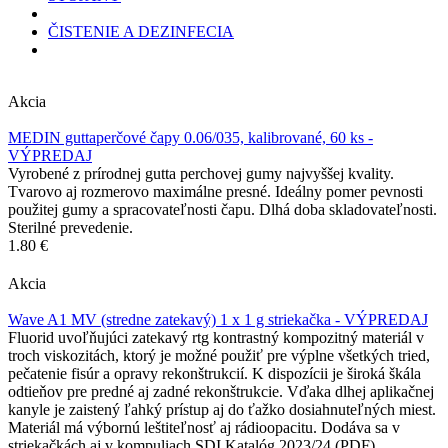
ČISTENIE A DEZINFECIA
Akcia
MEDIN guttaperčové čapy 0.06/035, kalibrované, 60 ks -
VÝPREDAJ
Vyrobené z prírodnej gutta perchovej gumy najvyššej kvality.
Tvarovo aj rozmerovo maximálne presné. Ideálny pomer pevnosti
použitej gumy a spracovateľnosti čapu. Dlhá doba skladovateľnosti.
Sterilné prevedenie.
1.80 €
Akcia
Wave A1 MV (stredne zatekavý) 1 x 1 g striekačka - VÝPREDAJ
Fluorid uvoľňujúci zatekavý rtg kontrastný kompozitný materiál v
troch viskozitách, ktorý je možné použiť pre výplne všetkých tried,
pečatenie fisúr a opravy rekonštrukcií. K dispozícii je široká škála
odtieňov pre predné aj zadné rekonštrukcie. Vďaka dlhej aplikačnej
kanyle je zaistený ľahký prístup aj do ťažko dosiahnuteľných miest.
Materiál má výbornú leštiteľnosť aj rádioopacitu. Dodáva sa v
striekačkách aj v kompuliach.SDI Katalóg 2023/24 (PDF)