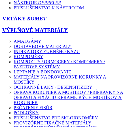
NÁSTROJE
DEPPELER
PRÍSLUŠENSTVO K NÁSTROJOM
VRTÁKY
KOMET
VÝPLŇOVÉ MATERIÁLY
AMALGÁMY
DOSTAVBOVÉ MATERIÁLY
INDIKÁTORY ZUBNÉHO KAZU
KOMPOMÉRY
KOMPOZITY / ORMOCERY / KOMPOMERY /
FAZETOVÉ SYSTÉMY
LEPTANIE A BONDOVANIE
MATERIÁLY NA PROVIZÓRNE KORUNKY A
MOSTÍKY
OCHRANNÉ LAKY - DESENSITIZÉRY
OPRAVA KORUNIEK A MOSTÍKOV / PRÍPRAVKY NA
OPRAVU A FIXÁCIU KERAMICKÝCH MOSTÍKOV A
KORUNIEK
PEČATENIE FISÚR
PODLOŽKY
PRÍSLUŠENSTVO PRE SKLOIONOMÉRY
PROVIZÓRNE FIXAČNÉ MATERIÁLY