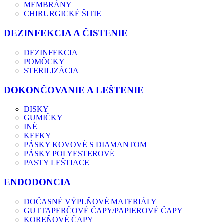
MEMBRÁNY
CHIRURGICKÉ ŠITIE
DEZINFEKCIA A ČISTENIE
DEZINFEKCIA
POMÔCKY
STERILIZÁCIA
DOKONČOVANIE A LEŠTENIE
DISKY
GUMIČKY
INÉ
KEFKY
PÁSKY KOVOVÉ S DIAMANTOM
PÁSKY POLYESTEROVÉ
PASTY LEŠTIACE
ENDODONCIA
DOČASNÉ VÝPLŇOVÉ MATERIÁLY
GUTTAPERČOVÉ ČAPY/PAPIEROVÉ ČAPY
KOREŇOVÉ ČAPY