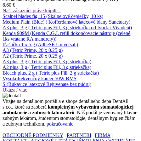
6.60 €
Naši zákazníci práve kúpili ...
Scalpel blades fig. 15 (Skalpelové čepieľky, 10 ks)
Medium Plain (Blue) ( Kofferdamové latexové blany Sanctuary)
A3 plus, 3 g ( Tetric plus Fill, 3 g striekačka od Ivoclar Vivadent)
Kenda 909M (Kenda C.G.I. refill dokončovacie nástroje (zelené,
1ks vrátane RA mandrely))
fľaštička 1 x 5 g (AdheSE Universal )
A3 (Tetric Prime, 20 x 0,25 g)
A2 (Tetric Prime, 20 x 0,25 g)
A3 plus, 3 g ( Tetric plus Fill, 3 g striekačka)
A2 plus, 3 g ( Tetric plus Fill, 3 g striekačka)
Bleach plus, 2 g ( Tetric plus Fill, 2 g striekačka)
Vysokofrekvenčný kauter 50W BMS
S (Rukavice latexové Rejuvenate bez púdru)
Ukázať viac
Vitajte na dentálnom portáli a e-shope dentálneho depa DentAll
s.r.o., ktoré sa zaoberá
kompletným vybavením stomatologickej
ambulancie a zubných laboratórií
. Náš portál je venovaný hlavne
zubným lekárom, študentom stomatológie, dentálnym hygieničkám
a zubným technikom.
pokračovanie
OBCHODNÉ PODMIENKY
|
PARTNERI
|
FIRMA
|
KONTAKT
|
AKCIOVÉ LETÁKY
|
ŠKOLENIA / WEBINÁRE
|