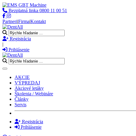
Bezplatná linka
0800 11 00 51
Partneri
|
Firma
|
Kontakt
Registrácia
|
Prihlásenie
Toggle navigation
AKCIE
VÝPREDAJ
Akciové letáky
Školenia / Webináre
Články
Servis
Registrácia
Prihlásenie