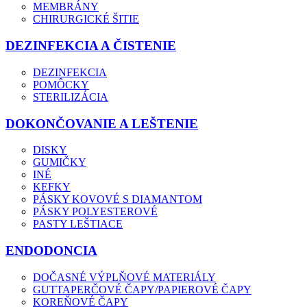
MEMBRÁNY
CHIRURGICKÉ ŠITIE
DEZINFEKCIA A ČISTENIE
DEZINFEKCIA
POMÔCKY
STERILIZÁCIA
DOKONČOVANIE A LEŠTENIE
DISKY
GUMIČKY
INÉ
KEFKY
PÁSKY KOVOVÉ S DIAMANTOM
PÁSKY POLYESTEROVÉ
PASTY LEŠTIACE
ENDODONCIA
DOČASNÉ VÝPLŇOVÉ MATERIÁLY
GUTTAPERČOVÉ ČAPY/PAPIEROVÉ ČAPY
KOREŇOVÉ ČAPY