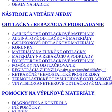
OBALY NA HADICE
NÁSTROJE A VRTÁKY
MEDIN
ODTLAČKY / REBAZÁCIA A PODKLADANIE
A-SILIKÓNOVÉ ODTLAČKOVÉ MATERIÁLY
ALGINÁTOVÉ ODTLAČKOVÉ MATERIÁLY
C-SILIKÓNOVÉ ODTLAČKOVÉ MATERIÁLY
KORUNKY
MATERIÁLY NA FUNKČNÉ ODTLAČKY
MATERIÁLY NA REBAZÁCIU A PODKLADY
POLYÉTEROVÉ ODTLAČKOVÉ MATERIÁLY
POMÔCKY NA ODTLAČKOVANIE
REGISTRÁCIA ZHRYZU (vosky a registračné silikóny...)
RETRAKČNÉ / HEMOSTATICKÉ PROSTRIEDKY
TERMOPLASTICKÉ POLYSULFIDOVÉ ODTLAČKOVÉ
VINYLSILOXANETHEROVÉ ODTLAČKOVÉ MATERI
POMÔCKY NA VÝPLŇOVÉ MATERIÁLY
DIAGNOSTIKA A KONTROLA
INÉ POMÔCKY
KLINKY