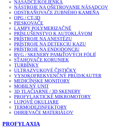
NÁSADCE/KOLIENKA
NÁSTROJE NA OŠETROVANIE NÁSADCOV
ODSTRAŇOVAČE ZUBNÉHO KAMEŇA
OPG / CT-3D
PIESKOVAČE
LAMPY POLYMERIZAČNÉ
PRÍSLUŠENSTVO K AUTOKLÁVOM
PRÍSTROJE NA ANESTÉZU
PRÍSTROJE NA DETEKCIU KAZU
PRÍSTROJE NA ENDODONCIU
RVG / SKENERY PAMäŤOVÝCH FÓLIÍ
SŤAHOVAČE KORUNIEK
TURBÍNKY
ULTRAZVUKOVÉ ČISTIČKY
VYSOKOFREKVENČNÝ PRÚD/KAUTER
MEDICÍNSKE MONITORY
MOBILNÝ UNIT
3D TLAČIARNE / 3D SKENERY
PROFYLAKTICKÉ MIKROMOTORY
LUPOVÉ OKULIARE
TERMODEZINFEKTORY
OHRIEVAČE MATERIÁLOV
PROFYLAXIA