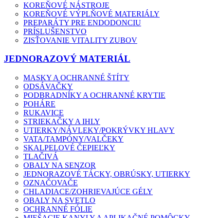
KOREŇOVÉ NÁSTROJE
KOREŇOVÉ VÝPLŇOVÉ MATERIÁLY
PREPARÁTY PRE ENDODONCIU
PRÍSLUŠENSTVO
ZISŤOVANIE VITALITY ZUBOV
JEDNORAZOVÝ MATERIÁL
MASKY A OCHRANNÉ ŠTÍTY
ODSÁVAČKY
PODBRADNÍKY A OCHRANNÉ KRYTIE
POHÁRE
RUKAVICE
STRIEKAČKY A IHLY
UTIERKY/NÁVLEKY/POKRÝVKY HLAVY
VATA/TAMPÓNY/VALČEKY
SKALPELOVÉ ČEPIEĽKY
TLAČIVÁ
OBALY NA SENZOR
JEDNORAZOVÉ TÁCKY, OBRÚSKY, UTIERKY
OZNAČOVAČE
CHLADIACE/ZOHRIEVAJÚCE GÉLY
OBALY NA SVETLO
OCHRANNÉ FÓLIE
MIEŠACIE KANYLY A APLIKAČNÉ POMÔCKY