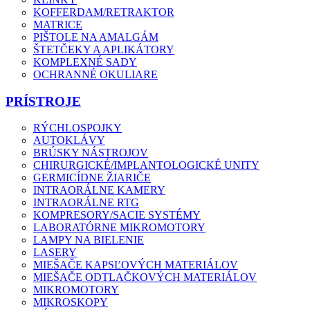
KOFFERDAM/RETRAKTOR
MATRICE
PIŠTOLE NA AMALGÁM
ŠTETČEKY A APLIKÁTORY
KOMPLEXNÉ SADY
OCHRANNÉ OKULIARE
PRÍSTROJE
RÝCHLOSPOJKY
AUTOKLÁVY
BRÚSKY NÁSTROJOV
CHIRURGICKÉ/IMPLANTOLOGICKÉ UNITY
GERMICÍDNE ŽIARIČE
INTRAORÁLNE KAMERY
INTRAORÁLNE RTG
KOMPRESORY/SACIE SYSTÉMY
LABORATÓRNE MIKROMOTORY
LAMPY NA BIELENIE
LASERY
MIEŠAČE KAPSĽOVÝCH MATERIÁLOV
MIEŠAČE ODTLAČKOVÝCH MATERIÁLOV
MIKROMOTORY
MIKROSKOPY