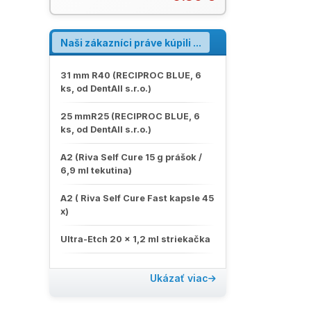
Naši zákazníci práve kúpili ...
31 mm R40 (RECIPROC BLUE, 6
ks, od DentAll s.r.o.)
25 mmR25 (RECIPROC BLUE, 6
ks, od DentAll s.r.o.)
A2 (Riva Self Cure 15 g prášok /
6,9 ml tekutina)
A2 ( Riva Self Cure Fast kapsle 45
x)
Ultra-Etch 20 x 1,2 ml striekačka
Ukázať viac