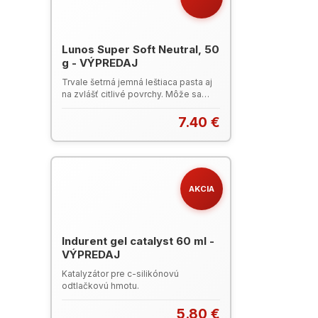
Lunos Super Soft Neutral, 50
g - VÝPREDAJ
Trvale šetrná jemná leštiaca pasta aj
na zvlášť citlivé povrchy. Môže sa
používať univerzálne, tiež na
implantáty, ortodontické aparáty a
7.40 €
protetickú starostlivosť. Vytvára
hladké, vysoko lesklé povrchy, nové
povlaky sa neusádzajú tak rýchlo.
Hydroxidlapatit čistí a leští
mimoriadne jemne a podporuje
AKCIA
remineralizáciu. RDA < 5.
Indurent gel catalyst 60 ml -
VÝPREDAJ
Katalyzátor pre c-silikónovú
odtlačkovú hmotu.
5.80 €