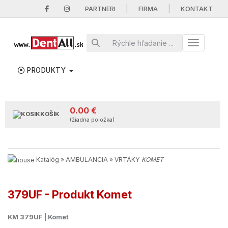
|
|
PARTNERI
FIRMA
KONTAKT
Toggle nav
PRODUKTY
0.00 €
KOŠÍK
(žiadna položka)
Katalóg
»
AMBULANCIA
»
VRTÁKY
KOMET
379UF - Produkt Komet
KM 379UF | Komet