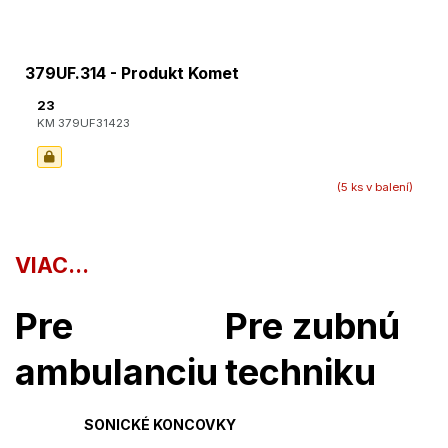
379UF.314 - Produkt Komet
23
KM 379UF31423
(5 ks v balení)
VIAC...
Pre
Pre zubnú
ambulanciu
techniku
SONICKÉ KONCOVKY