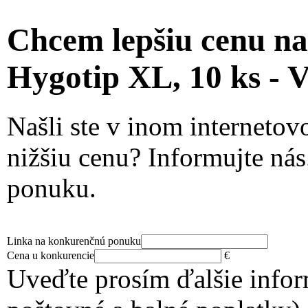
Chcem lepšiu cenu n
Hygotip XL, 10 ks 
Našli ste v inom interneto
nižšiu cenu? Informujte ná
ponuku.
Linka na konkurenčnú ponuku
Cena u konkurencie
€
Uveďte prosím ďalšie infor