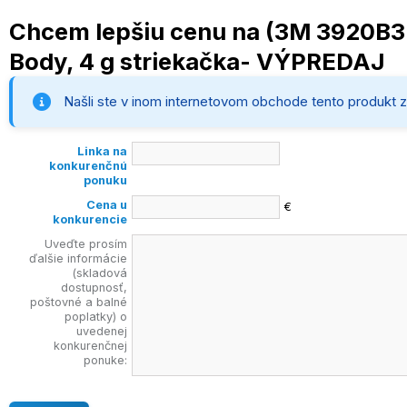
Chcem lepšiu cenu na (3M 3920B3B
Body, 4 g striekačka- VÝPREDAJ
Našli ste v inom internetovom obchode tento produkt z
Linka na
konkurenčnú
ponuku
Cena u
€
konkurencie
Uveďte prosím
ďalšie informácie
(skladová
dostupnosť,
poštovné a balné
poplatky) o
uvedenej
konkurenčnej
ponuke: