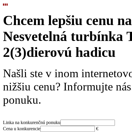
Chcem lepšiu cenu n
Nesvetelná turbínka
2(3)dierovú hadicu
Našli ste v inom interneto
nižšiu cenu? Informujte ná
ponuku.
Linka na konkurenčnú ponuku
Cena u konkurencie
€