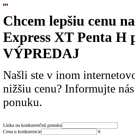
Chcem lepšiu cenu n
Express XT Penta H p
VÝPREDAJ
Našli ste v inom interneto
nižšiu cenu? Informujte ná
ponuku.
Linka na konkurenčnú ponuku
Cena u konkurencie
€