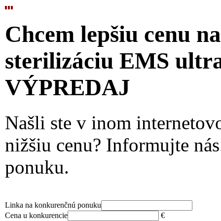
Chcem lepšiu cenu n
sterilizáciu EMS ultr
VÝPREDAJ
Našli ste v inom interneto
nižšiu cenu? Informujte ná
ponuku.
Linka na konkurenčnú ponuku
Cena u konkurencie
€